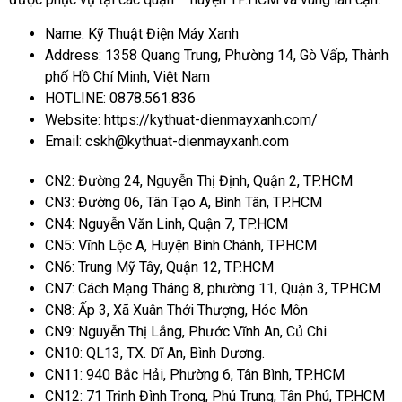
Name: Kỹ Thuật Điện Máy Xanh
Address: 1358 Quang Trung, Phường 14, Gò Vấp, Thành
phố Hồ Chí Minh, Việt Nam
HOTLINE: 0878.561.836
Website: https://kythuat-dienmayxanh.com/
Email: cskh@kythuat-dienmayxanh.com
CN2: Đường 24, Nguyễn Thị Định, Quận 2, TP.HCM
CN3: Đường 06, Tân Tạo A, Bình Tân, TP.HCM
CN4: Nguyễn Văn Linh, Quận 7, TP.HCM
CN5: Vĩnh Lộc A, Huyện Bình Chánh, TP.HCM
CN6: Trung Mỹ Tây, Quận 12, TP.HCM
CN7: Cách Mạng Tháng 8, phường 11, Quận 3, TP.HCM
CN8: Ấp 3, Xã Xuân Thới Thượng, Hóc Môn
CN9: Nguyễn Thị Lắng, Phước Vĩnh An, Củ Chi.
CN10: QL13, TX. Dĩ An, Bình Dương.
CN11: 940 Bắc Hải, Phường 6, Tân Bình, TP.HCM
CN12: 71 Trịnh Đình Trọng, Phú Trung, Tân Phú, TP.HCM