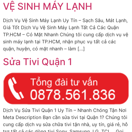
VỆ SINH MÁY LẠNH
Dịch Vụ Vệ Sinh Máy Lạnh Uy Tín – Sạch Sâu, Mát Lạnh,
Giá Tốt Dịch Vụ Vệ Sinh Máy Lạnh Tất Cả Các Quận
TP.HCM – Có Mặt Nhanh Chúng tôi cung cấp dịch vụ vệ
sinh máy lạnh tại TP.HCM, nhận phục vụ tất cả các
quận, huyện, có mặt nhanh – làm […]
Sửa Tivi Quận 1
Dịch Vụ Sửa Tivi Quận 1 Uy Tín – Nhanh Chóng Tận Nơi
Meta Description Bạn cần sửa tivi tại Quận 1? Chúng tôi
cung cấp dịch vụ sửa chữa tivi tận nhà, uy tín, giá rẻ, hỗ
trợ tất cả các dòng tivi Sony, Samsung, LG, TCL… Gọi