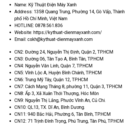
Name: Kỹ Thuật Điện Máy Xanh
Address: 1358 Quang Trung, Phường 14, Gò Vấp, Thành
phố Hồ Chí Minh, Việt Nam
HOTLINE: 0878.561.836
Website: https://kythuat-dienmayxanh.com/
Email: cskh@kythuat-dienmayxanh.com
CN2: Đường 24, Nguyễn Thị Định, Quận 2, TP.HCM
CN3: Đường 06, Tân Tạo A, Bình Tân, TP.HCM
CN4: Nguyễn Văn Linh, Quận 7, TP.HCM
CN5: Vĩnh Lộc A, Huyện Bình Chánh, TP.HCM
CN6: Trung Mỹ Tây, Quận 12, TP.HCM
CN7: Cách Mạng Tháng 8, phường 11, Quận 3, TP.HCM
CN8: Ấp 3, Xã Xuân Thới Thượng, Hóc Môn
CN9: Nguyễn Thị Lắng, Phước Vĩnh An, Củ Chi.
CN10: QL13, TX. Dĩ An, Bình Dương.
CN11: 940 Bắc Hải, Phường 6, Tân Bình, TP.HCM
CN12: 71 Trịnh Đình Trọng, Phú Trung, Tân Phú, TP.HCM